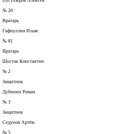
Пустозёров Алексей
№ 20
Вратарь
Гафиуллин Ильяс
№ 81
Вратарь
Шостак Константин
№ 2
Защитник
Дубинин Роман
№ 3
Защитник
Седунов Артём
№ 5