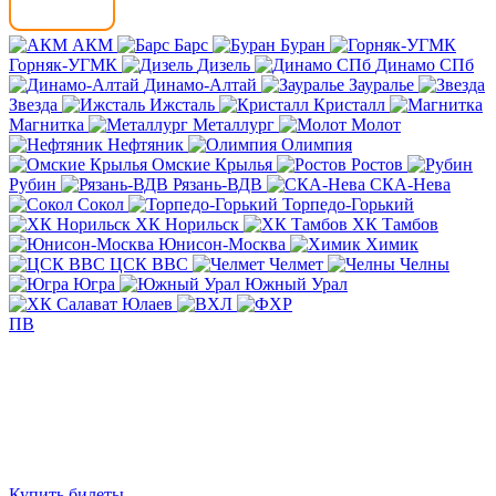
АКМ
Барс
Буран
Горняк-УГМК
Дизель
Динамо СПб
Динамо-Алтай
Зауралье
Звезда
Ижсталь
Кристалл
Магнитка
Металлург
Молот
Нефтяник
Олимпия
Омские Крылья
Ростов
Рубин
Рязань-ВДВ
СКА-Нева
Сокол
Торпедо-Горький
ХК Норильск
ХК Тамбов
Юнисон-Москва
Химик
ЦСК ВВС
Челмет
Челны
Югра
Южный Урал
ПВ
Купить билеты