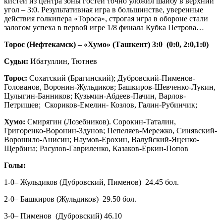
кистей из центра зоны гостей точно уложил шайбу в верхний
угол – 3:0. Результативная игра в большинстве, уверенные
действия голкипера «Тороса», строгая игра в обороне стали
залогом успеха в первой игре 1/8 финала Кубка Петрова…
Торос (Нефтекамск) – «Хумо» (Ташкент) 3:0 (0:0, 2:0,1:0)
Судьи:
Ибатуллин, Тютнев
Торос:
Сохатский (Брагинский); Дубровский-Пименов-
Голованов, Воронин-Жульдиков; Башкиров-Шевченко-Лукин,
Цулыгин-Банников; Кузьмин-Абдеев-Пачин, Варлов-
Петрищев; Скориков-Емелин- Козлов, Галин-Рубинчик;
Хумо:
Смирягин (Лозебников). Сорокин-Таталин,
Григоренко-Воронин-Здунов; Пепеляев-Мережко, Синявский-
Ворошило-Анисин; Наумов-Ерохин, Валуйский-Яценко-
Щербина; Расулов-Гавриленко, Казаков-Еркин-Попов
Голы:
1-0– Жульдиков (Дубровский, Пименов) 24.45 бол.
2-0– Башкиров (Жульдиков) 29.50 бол.
3-0– Пименов (Дубровский) 46.10