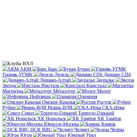
АКМ
Барс
Буран
Горняк-УГМК
Дизель
Динамо СПб
Динамо-Алтай
Зауралье
Звезда
Ижсталь
Кристалл
Магнитка
Металлург
Молот
Нефтяник
Олимпия
Омские Крылья
Ростов
Рубин
Рязань-ВДВ
СКА-Нева
Сокол
Торпедо-Горький
ХК Норильск
ХК Тамбов
Юнисон-Москва
Химик
ЦСК ВВС
Челмет
Челны
Югра
Южный Урал