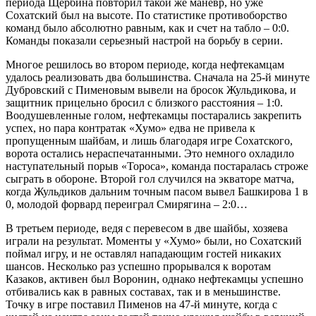
периода Щербина повторил такой же маневр, но уже
Сохатский был на высоте. По статистике противоборство
команд было абсолютно равным, как и счет на табло – 0:0.
Команды показали серьезный настрой на борьбу в серии.
Многое решилось во втором периоде, когда нефтекамцам
удалось реализовать два большинства. Сначала на 25-й минуте
Дубровский с Пименовым вывели на бросок Жульдикова, и
защитник прицельно бросил с близкого расстояния – 1:0.
Воодушевленные голом, нефтекамцы постарались закрепить
успех, но пара контратак «Хумо» едва не привела к
пропущенным шайбам, и лишь благодаря игре Сохатского,
ворота остались нераспечатанными. Это немного охладило
наступательный порыв «Тороса», команда постаралась строже
сыграть в обороне. Второй гол случился на экваторе матча,
когда Жульдиков дальним точным пасом вывел Башкирова 1 в
0, молодой форвард переиграл Смирягина – 2:0…
В третьем периоде, ведя с перевесом в две шайбы, хозяева
играли на результат. Моменты у «Хумо» были, но Сохатский
поймал игру, и не оставлял нападающим гостей никаких
шансов. Несколько раз успешно прорывался к воротам
Казаков, активен был Воронин, однако нефтекамцы успешно
отбивались как в равных составах, так и в меньшинстве.
Точку в игре поставил Пименов на 47-й минуте, когда с