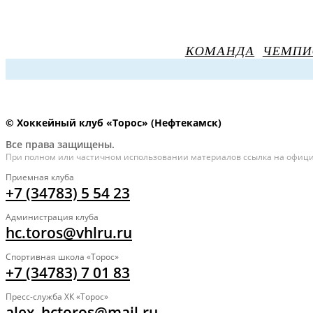
КОМАНДА
ЧЕМПИ
© Хоккейный клуб «Торос» (Нефтекамск)
Все права защищены.
При полном или частичном использовании материалов ссылка на официа
Приемная клуба
+7 (34783) 5 54 23
Администрация клуба
hc.toros@vhlru.ru
Спортивная школа «Торос»
+7 (34783) 7 01 83
Пресс-служба ХК «Торос»
alex_hctoros@mail.ru