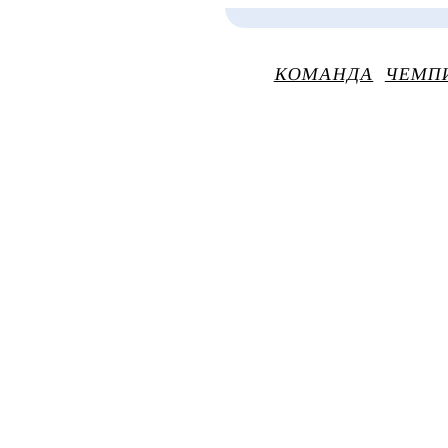
КОМАНДА
ЧЕМП
Главная
Новости
Клуб
Николай Лемтюгов покидает «Торос»