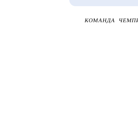
КОМАНДА
ЧЕМП
Главная
Новости
Клуб
Руслан Сулейманов: 