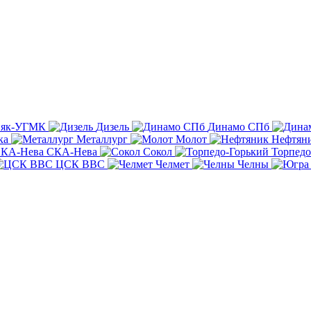
няк-УГМК
Дизель
Динамо СПб
ка
Металлург
Молот
Нефтян
СКА-Нева
Сокол
Торпедо
ЦСК ВВС
Челмет
Челны