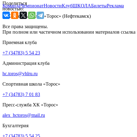
Поделиться
Команда
Чемпионат
Новости
Клуб
ШКОЛА
Билеты
Реклама
новостью:
© Хоккейный клуб «Торос» (Нефтекамск)
Все права защищены.
При полном или частичном использовании материалов ссылка 
Приемная клуба
+7 (34783) 5 54 23
Администрация клуба
hc.toros@vhlru.ru
Спортивная школа «Торос»
+7 (34783) 7 01 83
Пресс-служба ХК «Торос»
alex_hctoros@mail.ru
Бухгалтерия
+7 (34783) 5 54 25